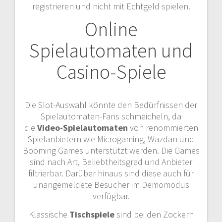
registrieren und nicht mit Echtgeld spielen.
Online
Spielautomaten und
Casino-Spiele
Die Slot-Auswahl könnte den Bedürfnissen der
Spielautomaten-Fans schmeicheln, da
die
Video-Spielautomaten
von renommierten
Spielanbietern wie Microgaming, Wazdan und
Booming Games unterstützt werden. Die Games
sind nach Art, Beliebtheitsgrad und Anbieter
filtrierbar. Darüber hinaus sind diese auch für
unangemeldete Besucher im Demomodus
verfügbar.
Klassische
Tischspiele
sind bei den Zockern