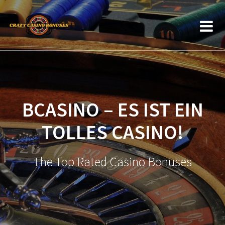
Skip
to
content
BCASINO – ES IST EIN
TOLLES CASINO!
The Top Rated Casino Bonuses