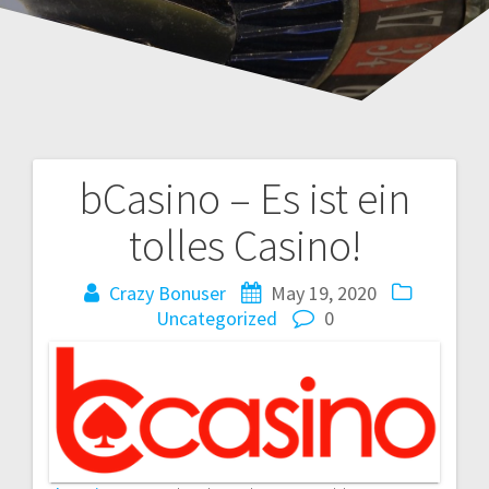
bCasino – Es ist ein
Post
tolles Casino!
navigation
Crazy Bonuser
May 19, 2020
Uncategorized
0