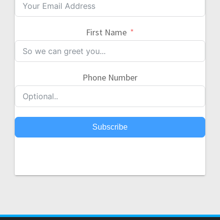
First Name
Phone Number
Subscribe