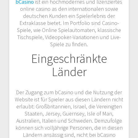
bCasino
ist ein hochmodernes und lizenziertes
online casino as den internationalen sowie
deutschen Kunden ein Spielerlebnis der
Extraklasse bietet. Im Portfolio sind Casino-
Spiele, wie Online Spielautomaten, klassische
Tischspiele, Videop­oke­r-V­ari­ationen und Live-
Spiele zu finden.
Eingeschränkte
Länder
Der Zugang zum bCasino und die Nutzung der
Website ist für Spieler aus diesen Ländern nicht
erlaubt: Großbritannien, Israel, die Vereinigten
Staaten, Jersey, Guernsey, Isle of Man,
Australien, Italien und Schweden. Demzufolge
können sich volljährige Personen, die in diesen
Ländern ansässig sind, nicht bei bCasino